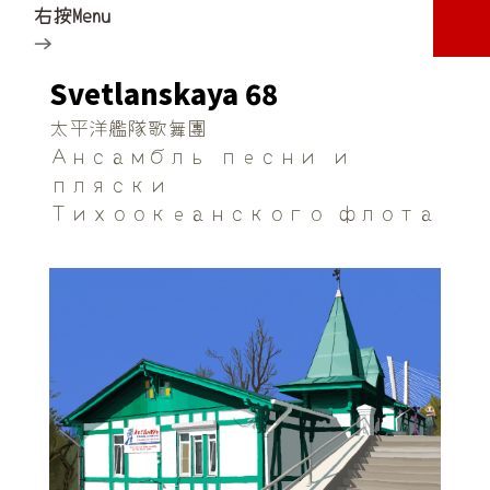
右按Menu
→
Svetlanskaya 68
太平洋艦隊歌舞團
Ансамбль песни и
пляски
Тихоокеанского флота