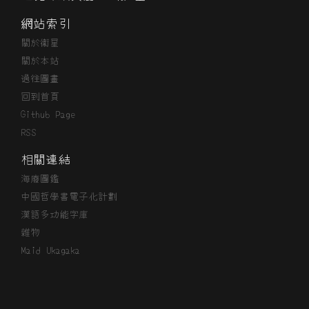
網站索引
關於衞星
關於本站
過往圖畫
回到首頁
Github Page
RSS
相關連結
海廢圖鑑
中國哲學書電子化計劃
漢語多功能字庫
雜物
Maid Ukagaka