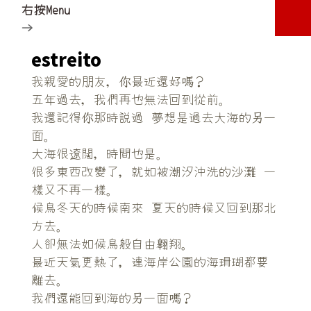
右按Menu
→
estreito
我親愛的朋友，
最近還好
？
你
嗎
五年過去，我們再也無法回到從前。
我還記得
那時説過 夢想是過去大海的
一
你
另
面。
大海很遼闊，時間也是。
很多東西改變了，就如被潮汐沖洗的沙灘 一
樣又不再一樣。
候鳥冬天的時候南來 夏天的時候又回到那北
方去。
人卻無法如候鳥般自由
翔。
翱
最近天氣更熱了，連海岸公園的海珊瑚都要
離去。
我們還能回到海的
一面
？
另
嗎