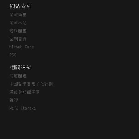
網站索引
關於衞星
關於本站
過往圖畫
回到首頁
Github Page
RSS
相關連結
海廢圖鑑
中國哲學書電子化計劃
漢語多功能字庫
雜物
Maid Ukagaka