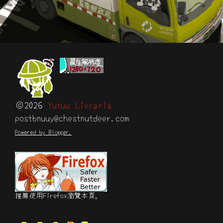
©2026
Yutuu Livraria
postbnuuy@chestnutdeer.com
Powered by Blogger.
推薦使用Firefox瀏覽本頁。