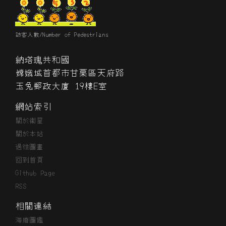
訪客人數/Number of Pedestrians
納塔瑰共和國
嫦娥城首都市甘栗區天府路
玉兔郵政大廈 19樓E室
網站索引
關於衞星
關於本站
過往圖畫
回到首頁
Github Page
RSS
相關連結
海廢圖鑑