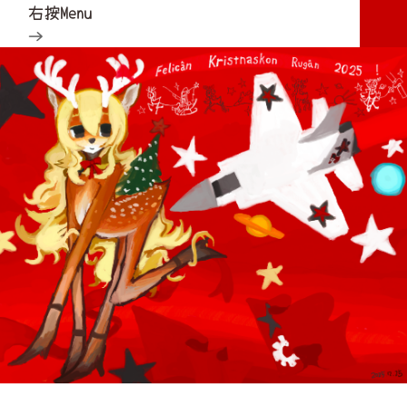
右按Menu
→