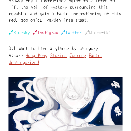
browse the illustrations below this intro to
lift the veil of mystery surrounding this
republic and gain a basic understanding of this
red, zoological garden inselstaat.
🔗︎Bluesky
🔗︎Instagram
🔗︎Twitter
🔗︎Microwiki
Q:I want to have a glance by category
A:sure
Hong Kong
Stories
Journey
Fanart
Uncategorized