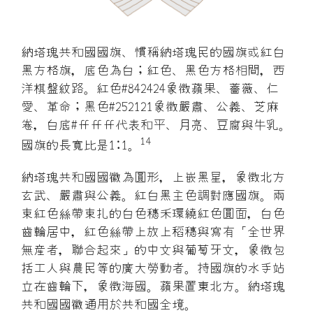
納塔瑰共和國國旗、慣稱納塔瑰民的國旗或紅白
黑方格旗，底色為白；紅色、黑色方格相間，西
洋棋盤紋路。紅色#842424象徴蘋果、薔薇、仁
愛、革命；黑色#252121象徴嚴肅、公義、芝麻
卷，白底#ffffff代表和平、月亮、豆腐與牛乳。
14
國旗的長寬比是1:1。
納塔瑰共和國國徽為圓形，上嵌黑星，象徴北方
玄武、嚴肅與公義。紅白黑主色調對應國旗。兩
束紅色絲帶束扎的白色穗禾環繞紅色圓面，白色
齒輪居中，紅色絲帶上放上稻穗與寫有「全世界
無産者，聯合起來」的中文與葡萄牙文，象徴包
括工人與農民等的廣大勞動者。持國旗的水手站
立在齒輪下，象徴海國。蘋果置東北方。納塔瑰
共和國國徽通用於共和國全境。