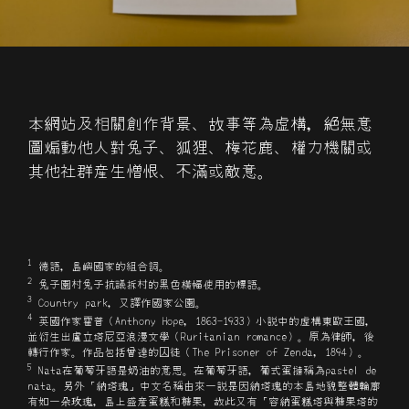
本網站及相關創作背景、故事等為虚構，絶無意
圖煽動他人對兔子、狐狸、梅花鹿、權力機關或
其他社群産生憎恨、不滿或敵意。
1
德語，島嶼國家的組合詞。
2
兔子園村兔子抗議拆村的黑色橫幅使用的標語。
3
Country park，又譯作國家公園。
4
英國作家霍普（Anthony Hope, 1863-1933）小説中的虚構東歐王國，
並衍生出盧立塔尼亞浪漫文學（Ruritanian romance）。原為律師，後
轉行作家。作品包括曾達的囚徒（The Prisoner of Zenda, 1894）。
5
Nata在葡萄牙語是
油的意思。在葡萄牙語，葡式蛋撻稱為pastel de
奶
nata。
外「納塔瑰」中文名稱由來一説是因納塔瑰的本島地貌整體輪廓
另
有如一
瑰，島上盛産蛋
和糖果，故此又有「容納蛋
塔與糖果塔的
朵玫
糕
糕