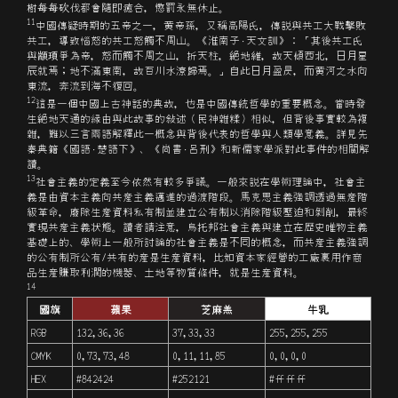
樹
伐都會隨即癒合，懲罰永無休止。
每每砍
11
中國傳疑時期的五帝之一，黄帝孫，又稱高陽氏，傳説與共工大戰
敗
擊
共工，導致惱怒的共工怒觸不周山。《淮南子·天文訓》：「其後共工氏
與
爭為帝，怒而觸不周之山，折天柱，絶地維，故天傾西北，日月星
顓頊
辰就焉；地不滿東南，故百川水潦歸焉。」自此日月盈昃，而黄河之水向
東流，奔流到海不復回。
12
這是一個中國上古神話的典故，也是中國傳統哲學的重要概念。當時發
生絶地天通的縁由與此故事的敍述（民神雜糅）相似，但背後事實較為複
雜，難以三言兩語解釋此一概念與背後代表的哲學與人類學意義。詳見先
秦典籍《國語·楚語下》、《尚書·呂刑》和新儒家學派對此事件的相關解
讀。
13
社會主義的定義至今依然有較多爭議。一般來説在學術理論中，社會主
義是由資本主義向共産主義邁進的過渡階段。馬克思主義強調透過無産階
級革命，廢除生産資料私有制並建立公有制以消除階級壓迫和剝削，最終
實現共産主義状態。讀者請注意，烏托邦社會主義與建立在歴史唯物主義
基礎上的、學術上一般所討論的社會主義是不同的概念，而共産主義強調
的公有制所公有/共有的産是生産資料，比如資本家經營的工廠裏用作商
品生産賺取利潤的機器、土地等物質條件，就是生産資料。
14
國旗
蘋果
芝麻羔
牛乳
RGB
132,36,36
37,33,33
255,255,255
CMYK
0,73,73,48
0,11,11,85
0,0,0,0
HEX
#842424
#252121
#ffffff