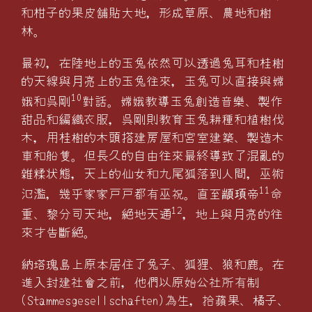
和柑子的果皮舖貼大地，形成草原、農地和樹
林。
最初，在陸地上的玉兔依然可以透過兔耳和桂樹
的天線與月亮上的玉兔往來，玉兔可以直接與嫦
10
娥和呉剛
對話。嫦娥教導玉兔創造音樂、製作
甜品和編織衣服，呉剛則教育玉兔耕種和植樹伐
木，用桂樹的木頭搭建房屋和宮室建築、製造木
車和船隻。但長久的自由往來最終導致了混亂的
雜糅状態，天上的仙女和九尾狐落到人間，巫術
11
氾濫，幾乎家家戸戸都有巫祝。直至
帝
命
顓頊
12
重、黎分司天地，絶地天通
，地上與月亮的往
來才告斷絶。
納塔瑰島上原本居住了兔子、狐狸、狼和鹿。在
進入封建社會之前，他們以原始公社所有制
(Stammesgesellschaften)為生，拾蘋果、橘子、