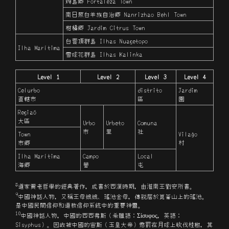
炮島郷 Fortaleza Town
南日照白羊族自治郷 Nanrizhao Behl Town
柑橘郷 Jardim Citrus Town
白雲頂群島 Ilhas Nuagetopo
Ilha Marítima
雪球花群島 Ilhas Kalinka
Level 1
Level 2
Level 3
Level 4
Celurbo
distrito
Jardim
直轄市
區
園
Regiaõ
大區
Urbo
Urbeto
Comuna
市
里
社
Town
Vilaĝo
市郷
村
Ilha Marítima
Campo
Local
海郷
營
屯
8
道家黄老哲學的經典著作，成書於西漢時期，由淮南王劉安所書。
9
中國神話人物，又稱王母娘娘、瑤池金母，傳説居於崑崙山上的瑤池。
是中國民間信仰和道教信仰系統中的重要神靈。
10
中國神話人物，中國的西西弗斯（希臘語：Σίσυφος，英語：
Sisyphus）。因故被中國的宙斯（玉皇大帝）懲罰在月球上
伐桂樹，其
砍