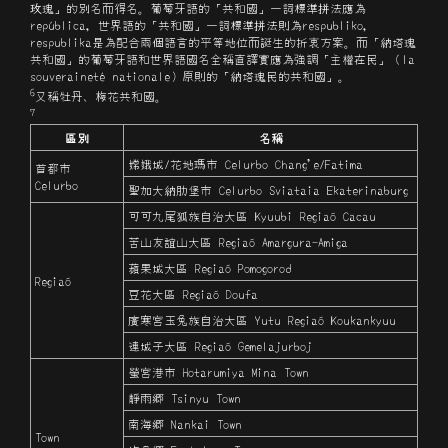
瑰」的別名而得名。葡萄牙語的「共和國」一詞標準
法應為
玫
拼
república，世界語的「共和國」一詞標準
法則為respubliko，
拼
respublika是為配合兩個語言的平等地位而誕生的折衷方案。而「納塔瑰
共和國」的葡萄牙語和世界語國名全稱直譯實應為強調「主權在民」（la
souveraineté nationale）原則的「納塔瑰民的共和國」。
6
又稱牡丹、梅花共和國。
7
區別
名稱
嫦娥城/花地瑪市 Celurbo Chang'e/Fatima
首都市
Celurbo
聖加大納肋堡市 Celurbo Sviataia Ekaterinaburg
可可九尾狐族自治大區 Kyuubi Regiaõ Cacau
苦山友誼山大區 Regiaõ Amargura-Amiga
蘋果城大區 Regiaõ Pomogorod
Regiaõ
豆花大區 Regiaõ Doufa
廣寒宮玉兔族自治大區 Yutu Regiaõ Koukankyuu
連城子大區 Regiaõ Gemelajurboj
螢宮港市 Hotarumiya Mina Town
靜雨郷 Tsinyu Town
南海郷 Nankai Town
Town