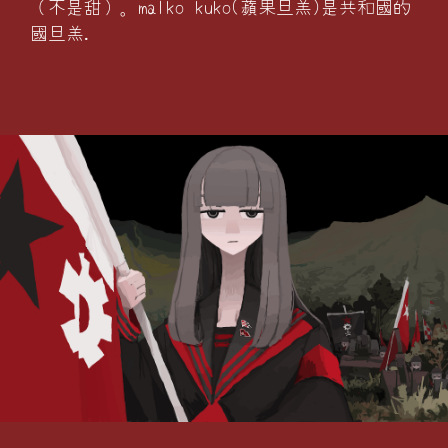
（不是甜）。malko kuko(蘋果旦羔)是共和國的
國旦羔.