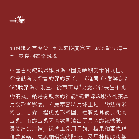
事端
仙嫦娥之苗裔兮 玉兔來從廣寒宵 屹冰輪立海中
兮 霓裳羽衣樂飄搖
中國古典記載嫦娥原為中國堯時期受命射九日、
除惡獸為民除害的
的妻子。《淮南子·覽冥訓》
羿
8
9
記載
為求永生，從西王母
之處求得長生不死
羿
a
的藥丸。納塔瑰版本的神話
記載嫦娥服不死藥奔
月後形單影隻，在廣寒宮以月球土地上的熟糯米
粉沾上甘露，捏成兔形粉團，輕觸兔耳使其化為
玉兔。有的玉兔因為數量溢出了月亮的記憶體，
最後掉到海裡。這些玉兔用月餅、糖果和蛋
堆
糕
積成島嶼，成為納塔瑰的陸地。又用桂樹的樹葉