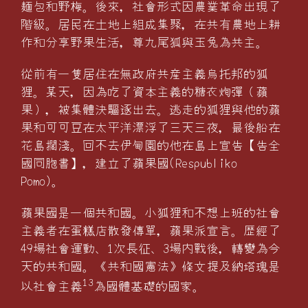
麺包和野梅。後來，社會形式因農業革命出現了
階級。居民在土地上組成集聚，在共有農地上耕
作和分享野果生活，尊九尾狐與玉兔為共主。
從前有一隻居住在無政府共産主義烏托邦的狐
狸。某天，因為吃了資本主義的糖衣炮彈（蘋
果），被集體決驅逐出去。逃走的狐狸與他的蘋
果和可可豆在太平洋漂浮了三天三夜，最後船在
花島擱淺。回不去伊甸園的他在島上宣告【告全
國同胞書】，建立了蘋果國(Respubliko
Pomo)。
蘋果國是一個共和國。小狐狸和不想上班的社會
主義者在蛋
店散發傳單，蘋果派宣言。歴經了
糕
49場社會運動、1次長征、3場内戰後，轉變為今
天的共和國。《共和國憲法》條文提及納塔瑰是
13
以社會主義
為國體基礎的國家。