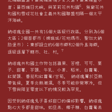
6
崖；最西端日光嶼。與茉莉花共和國
、無窮花共
和國和雪球花社會主義共和國聯盟相隔一個太平
洋海峽。
納塔瑰全國一共有16個大區級行政區，分別為6個
大區；2個首都市（嫦娥城/花地瑪市、聖加大納
肋堡市）；東部設立的6個市郷和2個外島海郷。
7
逐級逐層下轄市、社、村。
納塔瑰共和國土作物包括蘋果、苦橙、可可、栗
子、甜薯、芋頭、牛乳、小麥、稻米、白蘿蔔、
紅菜頭、番茄和紅蘿蔔/甘筍。 納塔瑰屬於亞熱
帶氣候。夏季炎熱潮濕，冬季可能非常寒冷。但
下雪與降至零度以下的情況較為罕見。
因受到納塔瑰兔子喜好甜口的偏好影響，納塔瑰
點心大多都是甜味，如旦羔、椰子糖、白蘿蔔羔