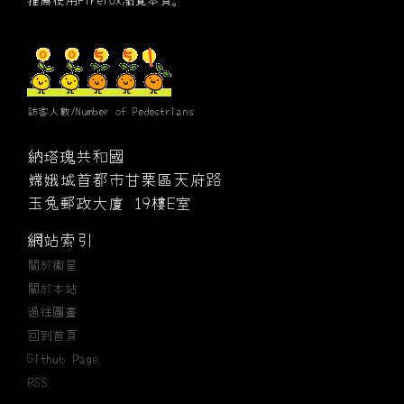
訪客人數/Number of Pedestrians
納塔瑰共和國
嫦娥城首都市甘栗區天府路
玉兔郵政大廈 19樓E室
網站索引
關於衞星
關於本站
過往圖畫
回到首頁
Github Page
RSS