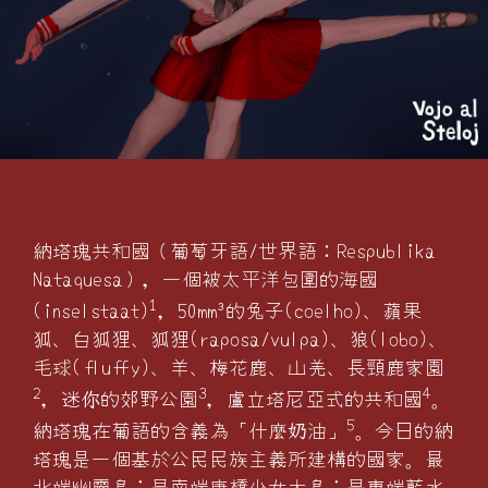
納塔瑰共和國（葡萄牙語/世界語：Respublika
Nataquesa），一個被太平洋包圍的海國
1
(inselstaat)
，50mm³的兔子(coelho)、蘋果
狐、白狐狸、狐狸(raposa/vulpa)、狼(lobo)、
毛球(fluffy)、羊、梅花鹿、山羌、長頸鹿家園
2
3
4
，迷
的郊野公園
，盧立塔尼亞式的共和國
。
你
5
納塔瑰在葡語的含義為「什麼
油」
。今日的納
奶
塔瑰是一個基於公民民族主義所建構的國家。最
北端幽靈島；最南端康橋少女大島；最東端藍水