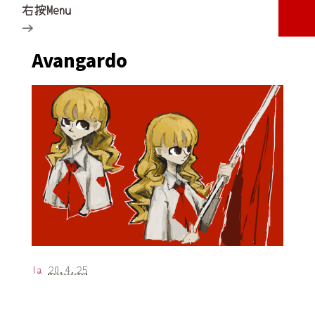
右按Menu
→
Avangardo
la
20.4.25