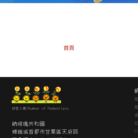
首頁
訪客人數/Number of Pedestrians
納塔瑰共和國
嫦娥城首都市甘栗區天府路
G