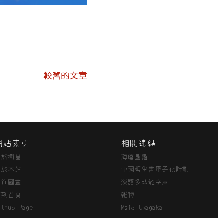
較舊的文章
網站索引
相關連結
關於衞星
海廢圖鑑
關於本站
中國哲學書電子化計劃
過往圖畫
漢語多功能字庫
回到首頁
雜物
ithub Page
Maid Ukagaka