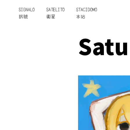
SIGNALO
SATELITO
STACIDOMO
訊號
衞星
本站
Satu