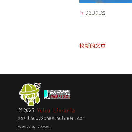
la
22.12.25
較新的文章
©2026
Yutuu Livraria
postbnuuy@chestnutdeer.com
Powered by Blogger.