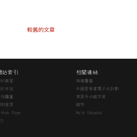
較舊的文章
網站索引
相關連結
關於衞星
海廢圖鑑
關於本站
中國哲學書電子化計劃
過往圖畫
漢語多功能字庫
回到首頁
雜物
ithub Page
Maid Ukagaka
SS