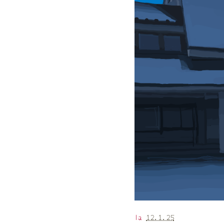
la
12.1.25