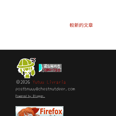
較新的文章
©2026
Yutuu Livraria
postbnuuy@chestnutdeer.com
Powered by Blogger.