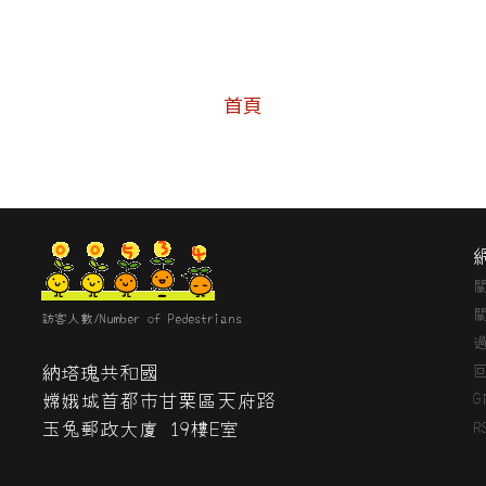
首頁
訪客人數/Number of Pedestrians
納塔瑰共和國
嫦娥城首都市甘栗區天府路
G
玉兔郵政大廈 19樓E室
R