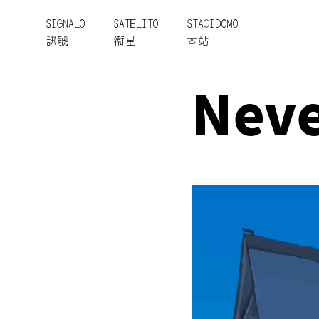
SIGNALO
SATELITO
STACIDOMO
訊號
衞星
本站
Nev