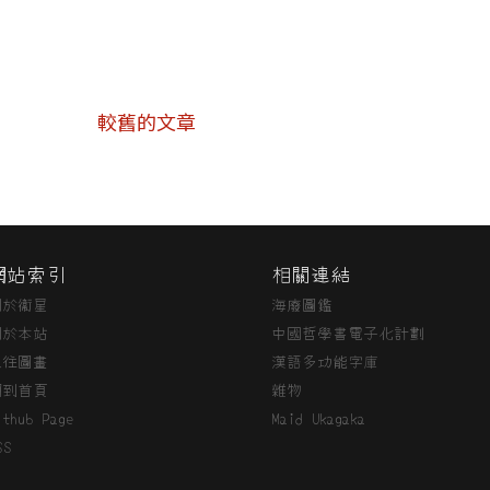
較舊的文章
網站索引
相關連結
關於衞星
海廢圖鑑
關於本站
中國哲學書電子化計劃
過往圖畫
漢語多功能字庫
回到首頁
雜物
ithub Page
Maid Ukagaka
SS