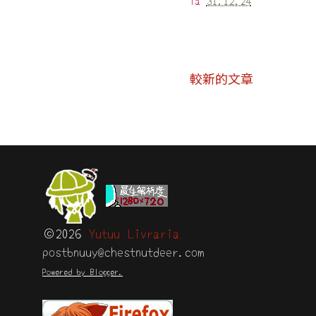
la
31.12.24
較新的文章
©2026
Yutuu Livraria
postbnuuy@chestnutdeer.com
Powered by Blogger.