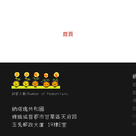
首頁
訪客人數/Number of Pedestrians
納塔瑰共和國
嫦娥城首都市甘栗區天府路
G
玉兔郵政大廈 19樓E室
R