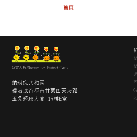
首頁
訪客人數/Number of Pedestrians
納塔瑰共和國
嫦娥城首都市甘栗區天府路
G
玉兔郵政大廈 19樓E室
R