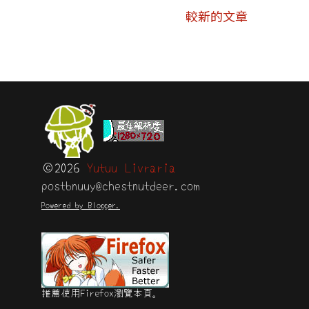
較新的文章
©2026
Yutuu Livraria
postbnuuy@chestnutdeer.com
Powered by Blogger.
推薦使用Firefox瀏覽本頁。