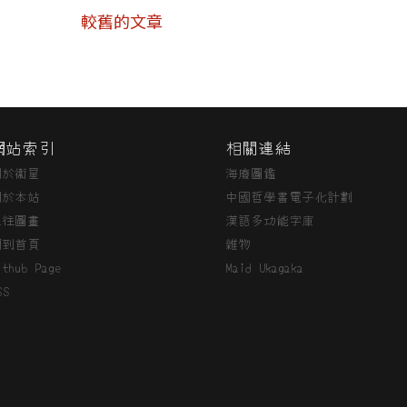
較舊的文章
網站索引
相關連結
關於衞星
海廢圖鑑
關於本站
中國哲學書電子化計劃
過往圖畫
漢語多功能字庫
回到首頁
雜物
ithub Page
Maid Ukagaka
SS