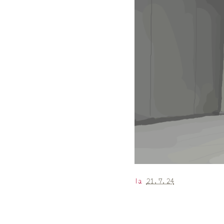
la
21.7.24