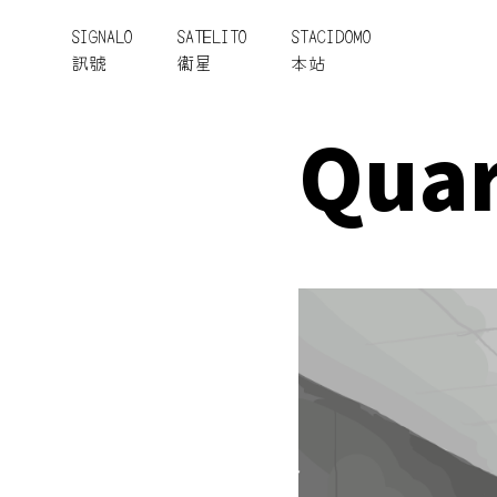
SIGNALO
SATELITO
STACIDOMO
訊號
衞星
本站
Quar